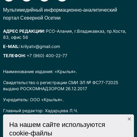
Mультимедийный информационно-аналитический
портал Северной Осетии
АДРЕС РЕДАКЦИИ:
РСО-Алания, г.Владикавказ, пр.Коста,
83, офис 56
E-MAIL:
krilyatv@gmail.com
ТЕЛЕФОН:
+7 (960) 400-22-77
Наименование издания: «Крылья».
Свидетельство о регистрации СМИ ЭЛ № ФС77-72025
выдано РОСКОМНАДЗОРОМ 26.12.2017
Учредитель: ООО «Крылья».
Главный редактор: Хадарцева Л.Ч.
Информация на сайте предназначена для лиц старше 16 лет.
На нашем сайте используются
cookie-файлы
Все права на любые материалы, опубликованные на сайте,