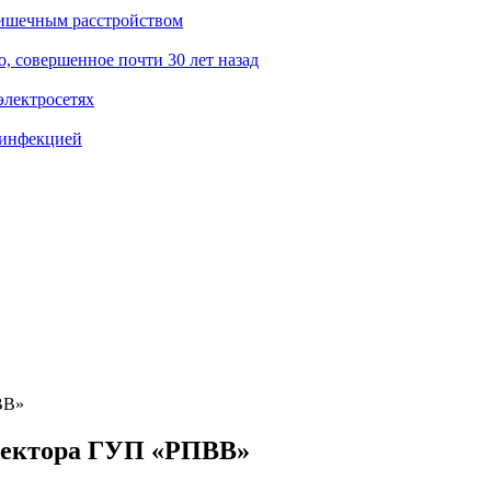
кишечным расстройством
о, совершенное почти 30 лет назад
электросетях
 инфекцией
ВВ»
иректора ГУП «РПВВ»