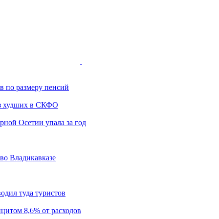
ов по размеру пенсий
з худших в СКФО
ной Осетии упала за год
 во Владикавказе
одил туда туристов
цитом 8,6% от расходов