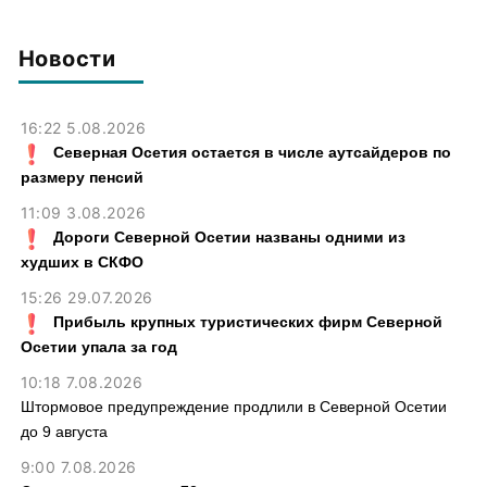
индексацию пенсий
пригрозили «выводами»
работающих пенсионеров —
Силуанов
Новости
16:22 5.08.2026
Северная Осетия остается в числе аутсайдеров по
размеру пенсий
11:09 3.08.2026
Дороги Северной Осетии названы одними из
худших в СКФО
15:26 29.07.2026
Прибыль крупных туристических фирм Северной
Осетии упала за год
10:18 7.08.2026
Штормовое предупреждение продлили в Северной Осетии
до 9 августа
9:00 7.08.2026