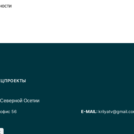
ности
ЕЦПРОЕКТЫ
 Северной Осетии
 офис 56
E-MAIL:
krilyatv@gmail.c