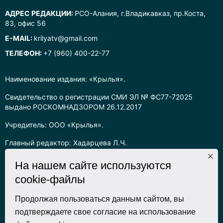
АДРЕС РЕДАКЦИИ:
РСО-Алания, г.Владикавказ, пр.Коста,
83, офис 56
E-MAIL:
krilyatv@gmail.com
ТЕЛЕФОН:
+7 (960) 400-22-77
Наименование издания: «Крылья».
Свидетельство о регистрации СМИ ЭЛ № ФС77-72025
выдано РОСКОМНАДЗОРОМ 26.12.2017
Учредитель: ООО «Крылья».
Главный редактор: Хадарцева Л.Ч.
Информация на сайте предназначена для лиц старше 16 лет.
На нашем сайте используются
cookie-файлы
Все права на любые материалы, опубликованные на сайте,
защищены в соответствии с российским законодательством
об интеллектуальной собственности. Любое использование
Продолжая пользоваться данным сайтом, вы
текстовых, фото, аудио и видеоматериалов возможно только
подтверждаете свое согласие на использование
с согласия правообладателя (ООО «Крылья») и при строгом