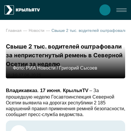
Главная
Новости
Свыше 2 тыс. водителей оштрафовали за непристегнутый ремень в 
Свыше 2 тыс. водителей оштрафовали
за непристегнутый ремень в Северной
Осетии за неделю
Фото: РИА Новости / Григорий Сысоев
18:30 17.06.2025
Владикавказ. 17 июня. КрыльяTV
– За
прошедшую неделю Госавтоинспекция Северной
Осетии выявила на дорогах республики 2 185
нарушений правил применения ремней безопасности,
сообщает пресс-служба ведомства.