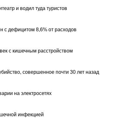
театр и водил туда туристов
н с дефицитом 8,6% от расходов
овек с кишечным расстройством
убийство, совершенное почти 30 лет назад
варии на электросетях
ишечной инфекцией