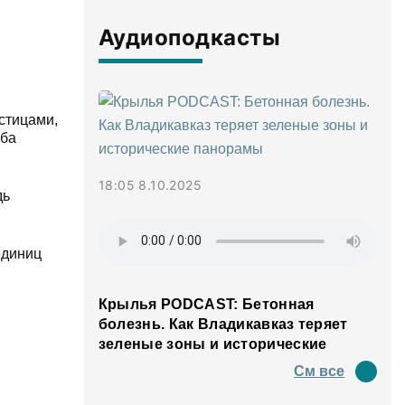
Аудиоподкасты
стицами,
жба
18:05 8.10.2025
дь
единиц
Крылья PODCAST: Бетонная
болезнь. Как Владикавказ теряет
зеленые зоны и исторические
панорамы
См все