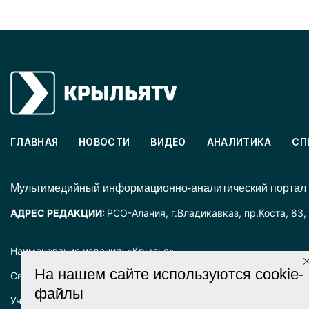
ГЛАВНАЯ
НОВОСТИ
ВИДЕО
АНАЛИТИКА
СП
Mультимедийный информационно-аналитический портал
АДРЕС РЕДАКЦИИ:
РСО-Алания, г.Владикавказ, пр.Коста, 83,
Наименование издания: «Крылья».
На нашем сайте используются cookie-
Свидетельство о регистрации СМИ ЭЛ № ФС77-72025 выда
файлы
Учредитель: ООО «Крылья».