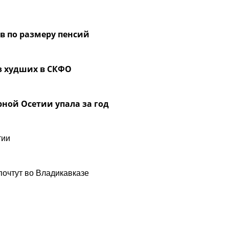
ов по размеру пенсий
з худших в СКФО
ной Осетии упала за год
тии
почтут во Владикавказе