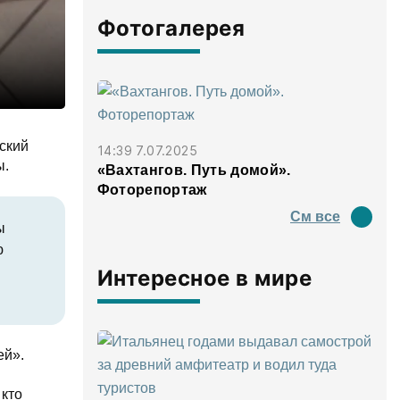
Фотогалерея
ский
14:39 7.07.2025
ы.
«Вахтангов. Путь домой».
Фоторепортаж
См все
ы
ю
Интересное в мире
ей».
 кто