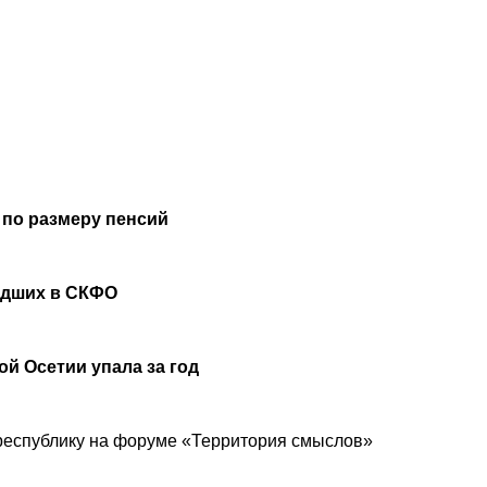
Газзаева
 по размеру пенсий
удших в СКФО
й Осетии упала за год
республику на форуме «Территория смыслов»