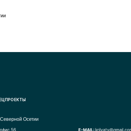
тии
ЕЦПРОЕКТЫ
 Северной Осетии
 офис 56
E-MAIL:
krilyatv@gmail.co