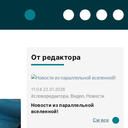
От редактора
11:04 22.01.2026
#словоредактора, Видео, Новости
Новости из параллельной
вселенной!
См все