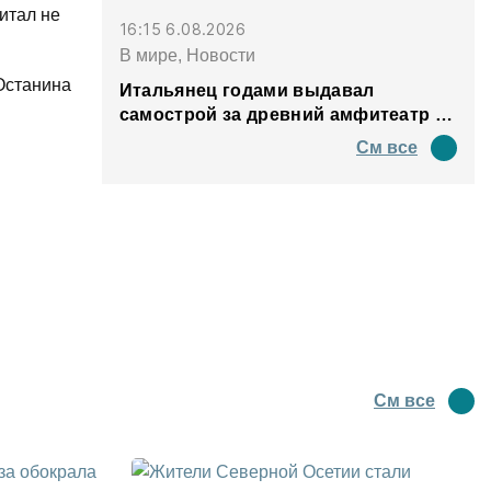
итал не
16:15 6.08.2026
В мире, Новости
 Останина
Итальянец годами выдавал
самострой за древний амфитеатр и
водил туда туристов
См все
См все