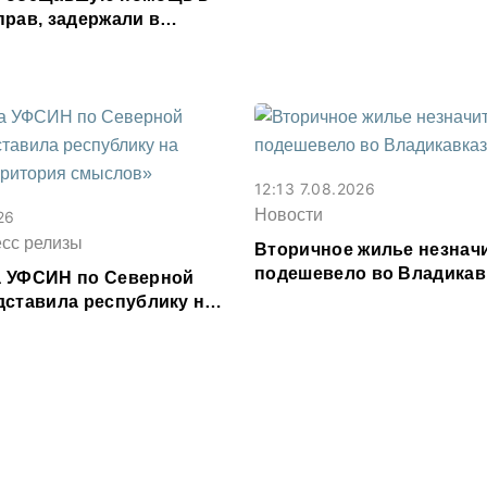
прав, задержали в
сетии
12:13 7.08.2026
Новости
26
есс релизы
Вторичное жилье незнач
подешевело во Владикав
 УФСИН по Северной
месяц
дставила республику на
рритория смыслов»