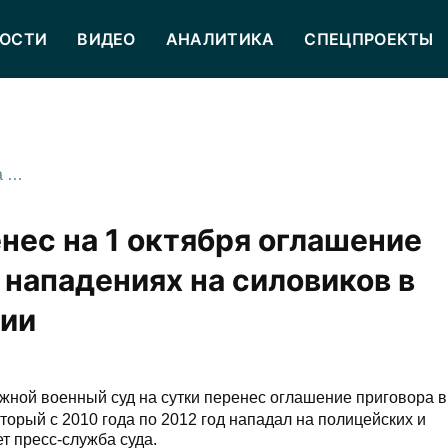
ОСТИ
ВИДЕО
АНАЛИТИКА
СПЕЦПРОЕКТЫ
Суд в Ростове-на-Дону перенес на 1 октября оглашение приговора фигуранту дела о нападениях на силовиков в Северной Осетии и Ингушетии
нес на 1 октября оглашение
 нападениях на силовиков в
тии
ой военный суд на сутки перенес оглашение приговора в
орый с 2010 года по 2012 год нападал на полицейских и
 пресс-служба суда.