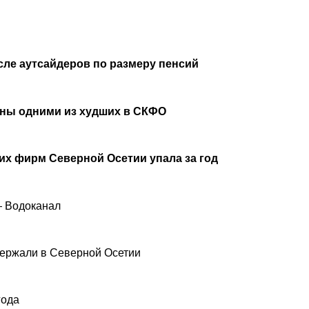
сле аутсайдеров по размеру пенсий
аны одними из худших в СКФО
х фирм Северной Осетии упала за год
— Водоканал
ержали в Северной Осетии
года