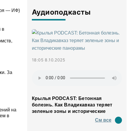
Аудиоподкасты
бря — ИФ)
 в
омств,
18:05 8.10.2025
ки. За
Крылья PODCAST: Бетонная
болезнь. Как Владикавказ теряет
ений на
зеленые зоны и исторические
ем в
панорамы
См все