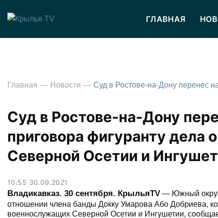
ГЛАВНАЯ
НОВ
Главная
Новости
Суд в Ростове-на-Дону пере
приговора фигуранту дела о
Северной Осетии и Ингуше
10:55 30.09.2021
Владикавказ. 30 сентября. КрыльяТV
— Южный окружн
отношении члена банды Докку Умарова Або Добриева, кот
военнослужащих Северной Осетии и Ингушетии, сообщает