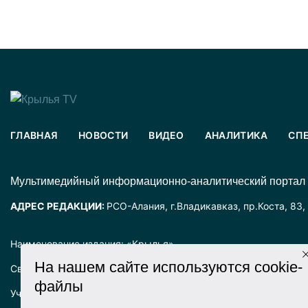
ГЛАВНАЯ
НОВОСТИ
ВИДЕО
АНАЛИТИКА
СП
Mультимедийный информационно-аналитический портал
АДРЕС РЕДАКЦИИ:
РСО-Алания, г.Владикавказ, пр.Коста, 83,
Наименование издания: «Крылья».
На нашем сайте используются cookie-
Свидетельство о регистрации СМИ ЭЛ № ФС77-72025 выда
файлы
Учредитель: ООО «Крылья».