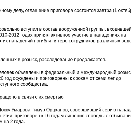
ному делу, оглашение приговора состоится завтра (1 октя
ровольно вступил в состав вооруженной группы, входившей
010-2012 годах принял активное участие в нападениях на
этих нападений погибли пятеро сотрудников различных вед
вленных в розыск, расследование продолжается.
человек объявлены в федеральный и международный розыс
0 год осуждены и приговорены к срокам от семи лет до
ступного сообщества.
ращено в связи с их смертью.
Докку Умарова Тимур Орцханов, совершивший серию напад
етии, приговорён к 16 годам лишения свободы с отбывани
 на 2 года.