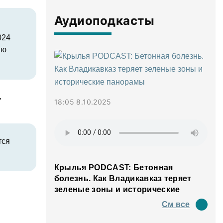
Аудиоподкасты
й
024
ию
,
18:05 8.10.2025
тся
Крылья PODCAST: Бетонная
болезнь. Как Владикавказ теряет
зеленые зоны и исторические
панорамы
См все