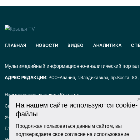
ГЛАВНАЯ
НОВОСТИ
ВИДЕО
АНАЛИТИКА
СП
Mультимедийный информационно-аналитический портал
АДРЕС РЕДАКЦИИ:
РСО-Алания, г.Владикавказ, пр.Коста, 83,
Наименование издания: «Крылья».
На нашем сайте используются cookie-
Свидетельство о регистрации СМИ ЭЛ № ФС77-72025 выда
файлы
Учредитель: ООО «Крылья».
Продолжая пользоваться данным сайтом, вы
Главный редактор: Хадарцева Л.Ч.
подтверждаете свое согласие на использование
Информация на сайте предназначена для лиц старше 16 лет.