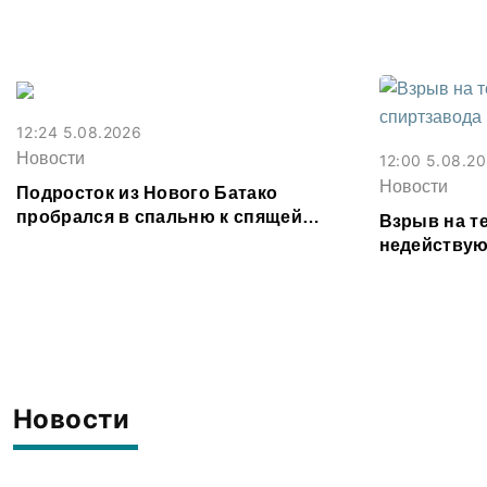
Владикавказе из-за ливня
фальшивок
12:24 5.08.2026
Новости
12:00 5.08.2
Новости
Подросток из Нового Батако
пробрался в спальню к спящей
Взрыв на т
соседке и перевел ее деньги на игру
недействую
предотврат
Новости