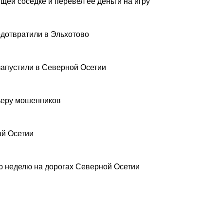
щей соседке и перевел ее деньги на игру
дотвратили в Эльхотово
запустили в Северной Осетии
рьеру мошенников
ой Осетии
 неделю на дорогах Северной Осетии