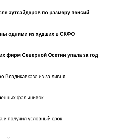
сле аутсайдеров по размеру пенсий
аны одними из худших в СКФО
х фирм Северной Осетии упала за год
о Владикавказе из-за ливня
вленных фальшивок
а и получил условный срок