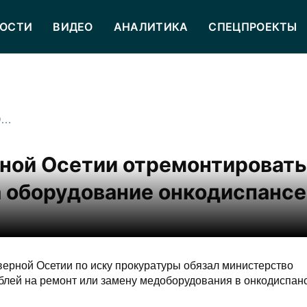
ОСТИ
ВИДЕО
АНАЛИТИКА
СПЕЦПРОЕКТЫ
Суд обязал Минздрав Северной Осетии отремонтировать простаивавшее больше года оборудование онкодиспансера
ной Осетии отремонтировать
 оборудование онкодиспанс
ерной Осетии по иску прокуратуры обязал министерство
блей на ремонт или замену медоборудования в онкодиспан