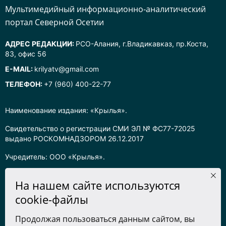
Mультимедийный информационно-аналитический
портал Северной Осетии
АДРЕС РЕДАКЦИИ:
РСО-Алания, г.Владикавказ, пр.Коста,
83, офис 56
E-MAIL:
krilyatv@gmail.com
ТЕЛЕФОН:
+7 (960) 400-22-77
Наименование издания: «Крылья».
Свидетельство о регистрации СМИ ЭЛ № ФС77-72025
выдано РОСКОМНАДЗОРОМ 26.12.2017
Учредитель: ООО «Крылья».
Главный редактор: Хадарцева Л.Ч.
На нашем сайте используются
Информация на сайте предназначена для лиц старше 16 лет.
cookie-файлы
Все права на любые материалы, опубликованные на сайте,
Продолжая пользоваться данным сайтом, вы
защищены в соответствии с российским законодательством