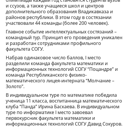
олимпиады каждый год становятся студенты вузов
и ссузов, а также учащиеся школ и центров
дополнительного образования Владикавказа и
районов республики. В этом году в состязании
участвовали 44 команды (более 200 человек).
Главное событие интеллектуальных состязаний –
командный тур. Принцип его проведения уникален
и разработан сотрудниками профильного
факультета СОГУ.
Набрав одинаковое число баллов, I место
разделили команда факультета математики и
информационных технологий СОГУ “Поцандре” и
команда Республиканского физико-
математического лицея-интерната “Молчание –
Золото”.
В индивидуальном туре по математике победила
ученица 11 класса, воспитанница математического
клуба “Панда” Ирина Баскаева. В индивидуальном
туре по информатике I место завоевал
первокурсник факультета математики и
информационных технологий СОГУ Давид Сокуров.