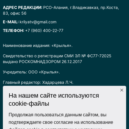
АДРЕС РЕДАКЦИИ:
РСО-Алания, г.Владикавказ, пр.Коста,
83, офис 56
E-MAIL:
krilyatv@gmail.com
ТЕЛЕФОН:
+7 (960) 400-22-77
Наименование издания: «Крылья».
Свидетельство о регистрации СМИ ЭЛ № ФС77-72025
выдано РОСКОМНАДЗОРОМ 26.12.2017
Учредитель: ООО «Крылья».
Главный редактор: Хадарцева Л.Ч.
Информация на сайте предназначена для лиц старше 16 лет.
На нашем сайте используются
cookie-файлы
Все права на любые материалы, опубликованные на сайте,
защищены в соответствии с российским законодательством
об интеллектуальной собственности. Любое использование
Продолжая пользоваться данным сайтом, вы
текстовых, фото, аудио и видеоматериалов возможно только
подтверждаете свое согласие на использование
с согласия правообладателя (ООО «Крылья») и при строгом