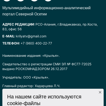
Mультимедийный информационно-аналитический
портал Северной Осетии
АДРЕС РЕДАКЦИИ:
РСО-Алания, г.Владикавказ, пр.Коста,
83, офис 56
E-MAIL:
krilyatv@gmail.com
ТЕЛЕФОН:
+7 (960) 400-22-77
Наименование издания: «Крылья».
Свидетельство о регистрации СМИ ЭЛ № ФС77-72025
выдано РОСКОМНАДЗОРОМ 26.12.2017
Учредитель: ООО «Крылья».
Главный редактор: Хадарцева Л.Ч.
Информация на сайте предназначена для лиц старше 16 лет.
На нашем сайте используются
cookie-файлы
Все права на любые материалы, опубликованные на сайте,