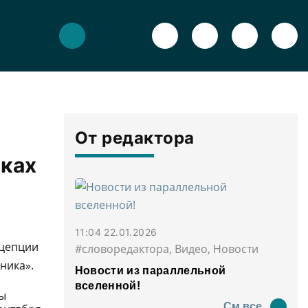
От редактора
мках
11:04 22.01.2026
нцепции
#словоредактора, Видео, Новости
ника».
Новости из параллельной
вселенной!
ны
См все