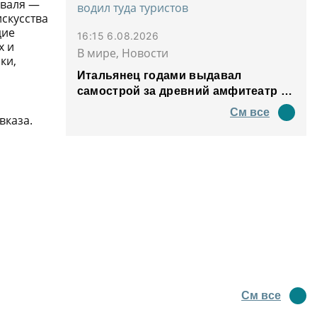
иваля —
скусства
дие
16:15 6.08.2026
х и
В мире, Новости
ки,
Итальянец годами выдавал
самострой за древний амфитеатр и
водил туда туристов
См все
вказа.
См все