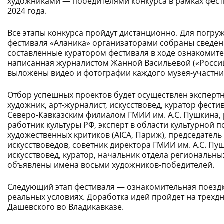
художниками — победителями конкурса в рамках фести
2024 года.
Все этапы конкурса пройдут дистанционно. Для погруж
фестиваля «
Аланика
»
организаторами собраны сведени
составленные куратором фестиваля в ходе ознакомител
написанная журналистом Жанной Васильевой («Российск
выложены видео и фотографии каждого музея-участни
Отбор успешных проектов будет осуществлен экспертн
художник, арт-журналист, искусствовед, куратор фести
Северо-Кавказским филиалом ГМИИ им. А.С. Пушкина, 
работник культуры РФ, эксперт в области культурной
художественных критиков (AICA, Париж), председател
искусствоведов, советник директора ГМИИ им. А.С. П
искусствовед, куратор, начальник отдела региональны
объявлены имена восьми художников-победителей.
Следующий этап фестиваля — ознакомительная поездка
реальных условиях. Доработка идей пройдет на трехд
Дашевского
во Владикавказе.