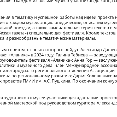
валя в каждом из восьми музеев-участников до конца с
ения в тематику и успешной работы над идеей проекта н
я о каждом музее: энциклопедические; описания музее
ьной поездки; а также замечательная серия текстов о м
ая газета») специально для фестиваля. Кроме текстов,
ка и разнообразные тематические материалы.
ым советом, в состав которого войдут: Александр
Дашев
валя «
Аланика
» в 2024 году; Галина
Тебиева
— заведующа
руководитель фестиваля «
Аланика
»; Анна Гор — заслуж
 политики и музейного дела, член Международной ассоци
ь нижегородского регионального отделения Ассоциации
ушкина по региональному развитию; Дарья
Колпашников
х проектов ГМИИ им. А.С. Пушкина. По окончании конкур
 художников в музеи-участники для адаптации проекто
невной мастерской под руководством куратора Александ