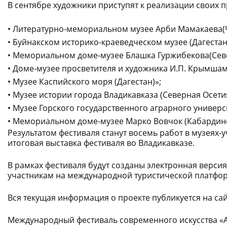
В сентябре художники приступят к реализации своих п
•
Литературно-
мемориальном
музе
е
Арби
Мамакаева
(
•
Буйнакск
ом
историко-
краеведческом
музе
е
(Дагестан
•
Мемориальном
дом
е
-музе
е
Блашка
Гуржибекова
(Сев
•
Дом
е
-музе
е
просветителя и художника И.П.
Крымшам
•
Музе
е
Каспийского моря (Дагестан)
»;
•
Музе
е
истории
города
Владикавказа (Северная Осети
•
Музе
е
Горского государственного аграрного универс
•
Мемориальном
дом
е
-музе
е
Марко
Вовчок
(Кабардин
Результатом фестиваля станут восемь
работ в музеях-
итоговая выставка фестиваля во Владикавказе.
В рамках фестиваля будут созданы электронная версия
участникам на международной туристической платфо
Вся текущая информация о проекте публикуется на
са
Международный фестиваль современного искусства «