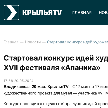
ГЛАВНАЯ
НОВ
Главная
Новости
Стартовал конкурс идей ху
XVII фестиваля «Аланика»
17:58 20.05.2024
– С 17 мая по 17 ию
Владикавказ. 20 мая. КрыльяTV
художественного проекта для музея — участника
XVII
Конкурс проводится в целях отбора лучших идей прое