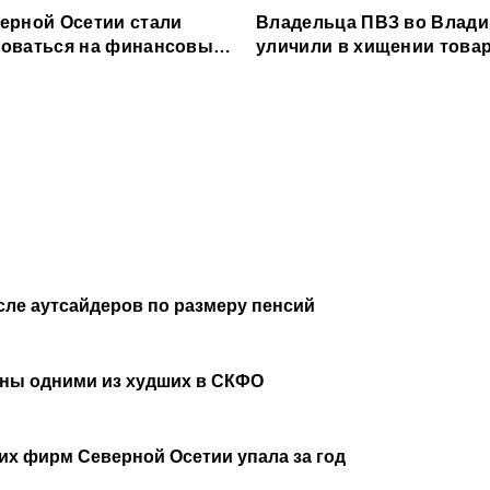
ерной Осетии стали
Владельца ПВЗ во Влади
оваться на финансовые
уличили в хищении товар
и
млн рублей
сле аутсайдеров по размеру пенсий
аны одними из худших в СКФО
х фирм Северной Осетии упала за год