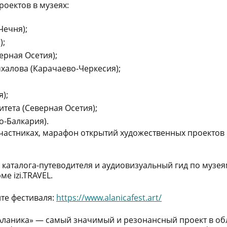
роектов в музеях:
Чечня)
;
)
;
ерная Осетия
)
;
халова
(Карачаево-Черкесия)
;
я
)
;
итета (Северная Осетия
)
;
о-Балкария)
.
участниках, марафон открытий художественных проектов
 каталога-путеводителя и аудиовизуальный гид по музея
рме
izi.TRAVEL
.
йте фестиваля:
https
://
www
.
alanicafest
.
art
/
Аланика» — самый значимый и резонансный проект в об