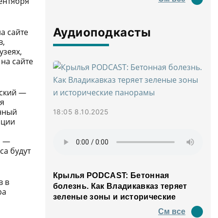
ентября
Аудиоподкасты
а сайте
в,
узеях,
 на сайте
ский
—
я
енный
18:05 8.10.2025
ации
а
—
са будут
Крылья PODCAST: Бетонная
в в
болезнь. Как Владикавказ теряет
ра
зеленые зоны и исторические
панорамы
См все