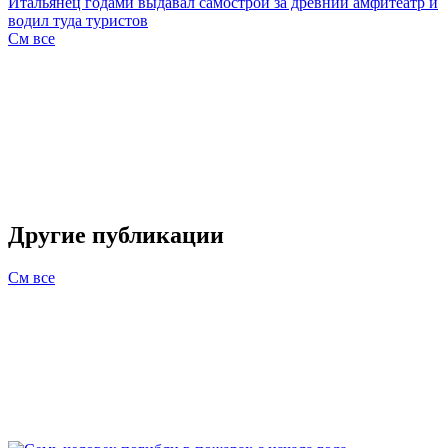
Итальянец годами выдавал самострой за древний амфитеатр и
водил туда туристов
См все
Другие публикации
См все