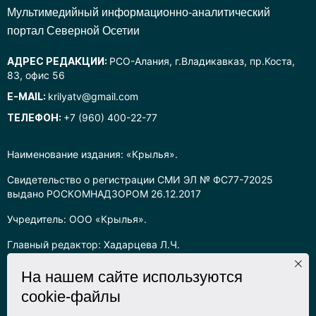
Mультимедийный информационно-аналитический
портал Северной Осетии
АДРЕС РЕДАКЦИИ:
РСО-Алания, г.Владикавказ, пр.Коста,
83, офис 56
E-MAIL:
krilyatv@gmail.com
ТЕЛЕФОН:
+7 (960) 400-22-77
Наименование издания: «Крылья».
Свидетельство о регистрации СМИ ЭЛ № ФС77-72025
выдано РОСКОМНАДЗОРОМ 26.12.2017
Учредитель: ООО «Крылья».
Главный редактор: Хадарцева Л.Ч.
Информация на сайте предназначена для лиц старше 16 лет.
На нашем сайте используются
cookie-файлы
Все права на любые материалы, опубликованные на сайте,
защищены в соответствии с российским законодательством