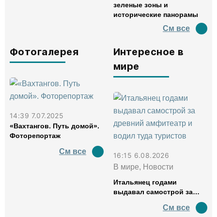
зеленые зоны и
исторические панорамы
См все
Фотогалерея
Интересное в
мире
14:39 7.07.2025
«Вахтангов. Путь домой».
Фоторепортаж
См все
16:15 6.08.2026
В мире, Новости
Итальянец годами
выдавал самострой за
древний амфитеатр и
См все
водил туда туристов