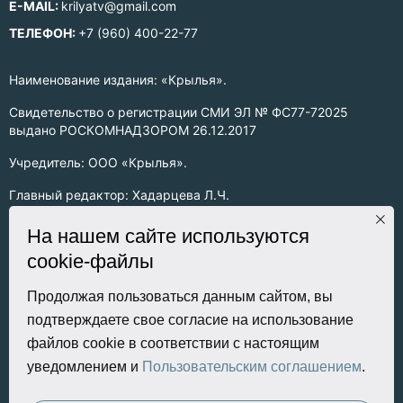
E-MAIL:
krilyatv@gmail.com
ТЕЛЕФОН:
+7 (960) 400-22-77
Наименование издания: «Крылья».
Свидетельство о регистрации СМИ ЭЛ № ФС77-72025
выдано РОСКОМНАДЗОРОМ 26.12.2017
Учредитель: ООО «Крылья».
Главный редактор: Хадарцева Л.Ч.
Информация на сайте предназначена для лиц старше 16 лет.
На нашем сайте используются
cookie-файлы
Все права на любые материалы, опубликованные на сайте,
защищены в соответствии с российским законодательством
об интеллектуальной собственности. Любое использование
Продолжая пользоваться данным сайтом, вы
текстовых, фото, аудио и видеоматериалов возможно только
подтверждаете свое согласие на использование
с согласия правообладателя (ООО «Крылья») и при строгом
файлов cookie в соответствии с настоящим
наличии ссылки на ресурс. Для сетевых ресурсов –
уведомлением и
Пользовательским соглашением
.
гиперссылка.