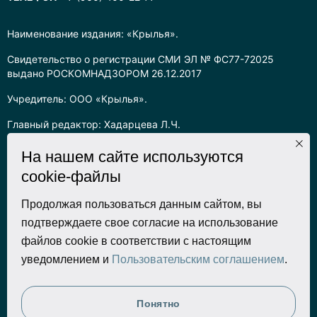
Наименование издания: «Крылья».
Свидетельство о регистрации СМИ ЭЛ № ФС77-72025
выдано РОСКОМНАДЗОРОМ 26.12.2017
Учредитель: ООО «Крылья».
Главный редактор: Хадарцева Л.Ч.
Информация на сайте предназначена для лиц старше 16 лет.
На нашем сайте используются
cookie-файлы
Все права на любые материалы, опубликованные на сайте,
защищены в соответствии с российским законодательством
об интеллектуальной собственности. Любое использование
Продолжая пользоваться данным сайтом, вы
текстовых, фото, аудио и видеоматериалов возможно только
подтверждаете свое согласие на использование
с согласия правообладателя (ООО «Крылья») и при строгом
файлов cookie в соответствии с настоящим
наличии ссылки на ресурс. Для сетевых ресурсов –
уведомлением и
Пользовательским соглашением
.
гиперссылка.
Разработка сайта
Понятно