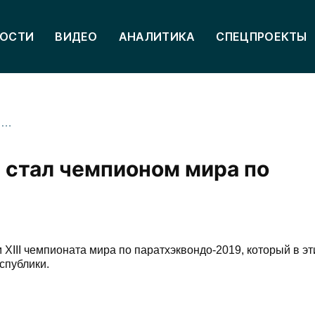
ОСТИ
ВИДЕО
АНАЛИТИКА
СПЕЦПРОЕКТЫ
Спартак Газзаев в пятый раз стал чемпионом мира по паратхэквондо
з стал чемпионом мира по
XIII чемпионата мира по паратхэквондо-2019, который в эт
спублики.