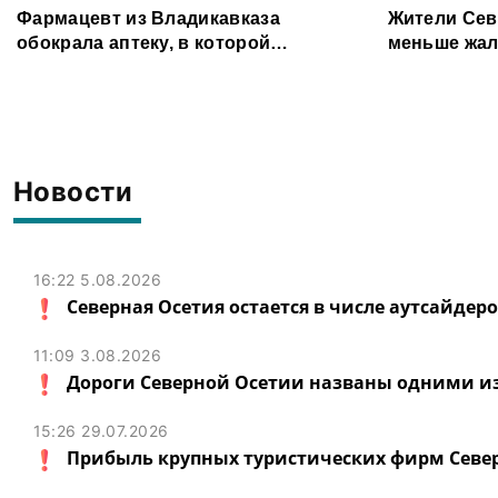
Фармацевт из Владикавказа
Жители Сев
обокрала аптеку, в которой
меньше жал
работала, более чем на 300 тыс.
организаци
рублей
Новости
16:22 5.08.2026
Северная Осетия остается в числе аутсайдер
11:09 3.08.2026
Дороги Северной Осетии названы одними и
15:26 29.07.2026
Прибыль крупных туристических фирм Север