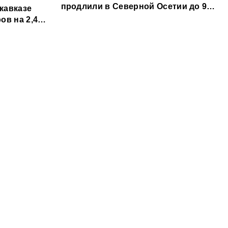
продлили в Северной Осетии до 9
кавказе
августа
ов на 2,4