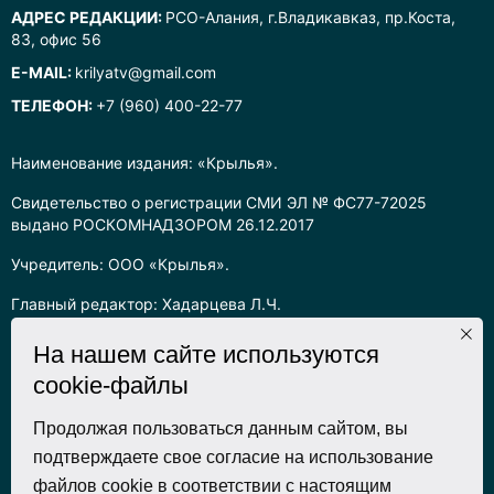
АДРЕС РЕДАКЦИИ:
РСО-Алания, г.Владикавказ, пр.Коста,
83, офис 56
E-MAIL:
krilyatv@gmail.com
ТЕЛЕФОН:
+7 (960) 400-22-77
Наименование издания: «Крылья».
Свидетельство о регистрации СМИ ЭЛ № ФС77-72025
выдано РОСКОМНАДЗОРОМ 26.12.2017
Учредитель: ООО «Крылья».
Главный редактор: Хадарцева Л.Ч.
Информация на сайте предназначена для лиц старше 16 лет.
На нашем сайте используются
cookie-файлы
Все права на любые материалы, опубликованные на сайте,
защищены в соответствии с российским законодательством
об интеллектуальной собственности. Любое использование
Продолжая пользоваться данным сайтом, вы
текстовых, фото, аудио и видеоматериалов возможно только
подтверждаете свое согласие на использование
с согласия правообладателя (ООО «Крылья») и при строгом
файлов cookie в соответствии с настоящим
наличии ссылки на ресурс. Для сетевых ресурсов –