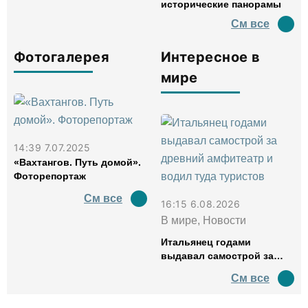
исторические панорамы
См все
Фотогалерея
Интересное в
мире
14:39 7.07.2025
«Вахтангов. Путь домой».
Фоторепортаж
См все
16:15 6.08.2026
В мире, Новости
Итальянец годами
выдавал самострой за
древний амфитеатр и
См все
водил туда туристов