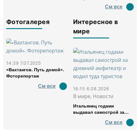
См все
Фотогалерея
Интересное в
мире
14:39 7.07.2025
«Вахтангов. Путь домой».
Фоторепортаж
См все
16:15 6.08.2026
В мире, Новости
Итальянец годами
выдавал самострой за
древний амфитеатр и
См все
водил туда туристов