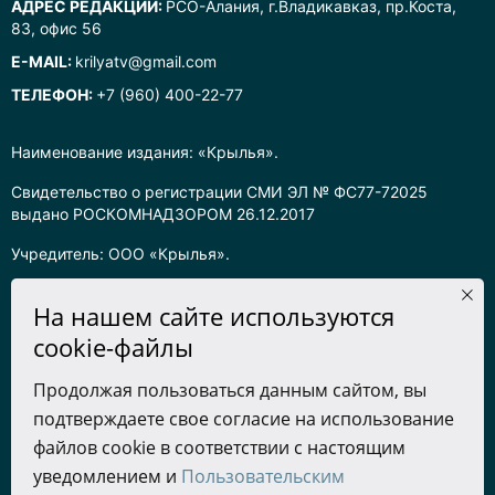
АДРЕС РЕДАКЦИИ:
РСО-Алания, г.Владикавказ, пр.Коста,
83, офис 56
E-MAIL:
krilyatv@gmail.com
ТЕЛЕФОН:
+7 (960) 400-22-77
Наименование издания: «Крылья».
Свидетельство о регистрации СМИ ЭЛ № ФС77-72025
выдано РОСКОМНАДЗОРОМ 26.12.2017
Учредитель: ООО «Крылья».
Главный редактор: Хадарцева Л.Ч.
На нашем сайте используются
Информация на сайте предназначена для лиц старше 16 лет.
cookie-файлы
Все права на любые материалы, опубликованные на сайте,
Продолжая пользоваться данным сайтом, вы
защищены в соответствии с российским законодательством
подтверждаете свое согласие на использование
об интеллектуальной собственности. Любое использование
текстовых, фото, аудио и видеоматериалов возможно только
файлов cookie в соответствии с настоящим
с согласия правообладателя (ООО «Крылья») и при строгом
уведомлением и
Пользовательским
наличии ссылки на ресурс. Для сетевых ресурсов –