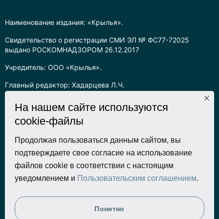
Наименование издания: «Крылья».
Свидетельство о регистрации СМИ ЭЛ № ФС77-72025
выдано РОСКОМНАДЗОРОМ 26.12.2017
Учредитель: ООО «Крылья».
Главный редактор: Хадарцева Л.Ч.
Информация на сайте предназначена для лиц старше 16 лет.
На нашем сайте используются
cookie-файлы
Все права на любые материалы, опубликованные на сайте,
защищены в соответствии с российским законодательством
об интеллектуальной собственности. Любое использование
Продолжая пользоваться данным сайтом, вы
текстовых, фото, аудио и видеоматериалов возможно только
подтверждаете свое согласие на использование
с согласия правообладателя (ООО «Крылья») и при строгом
файлов cookie в соответствии с настоящим
наличии ссылки на ресурс. Для сетевых ресурсов –
уведомлением и
Пользовательским соглашением
.
гиперссылка.
Разработка сайта
Понятно