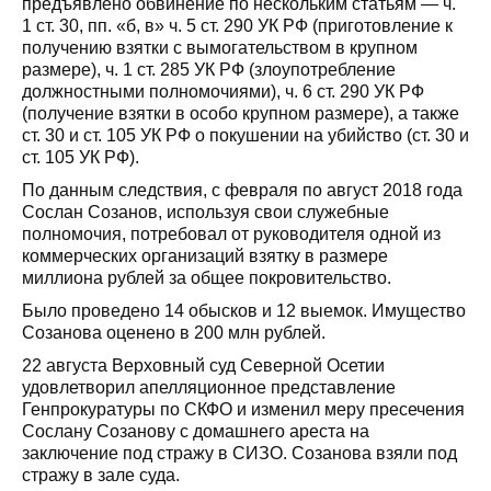
предъявлено обвинение по нескольким статьям — ч.
1 ст. 30, пп. «б, в» ч. 5 ст. 290 УК РФ (приготовление к
получению взятки с вымогательством в крупном
размере), ч. 1 ст. 285 УК РФ (злоупотребление
должностными полномочиями), ч. 6 ст. 290 УК РФ
(получение взятки в особо крупном размере), а также
ст. 30 и ст. 105 УК РФ о покушении на убийство (ст. 30 и
ст. 105 УК РФ).
По данным следствия, с февраля по август 2018 года
Сослан Созанов, используя свои служебные
полномочия, потребовал от руководителя одной из
коммерческих организаций взятку в размере
миллиона рублей за общее покровительство.
Было проведено 14 обысков и 12 выемок. Имущество
Созанова оценено в 200 млн рублей.
22 августа Верховный суд Северной Осетии
удовлетворил апелляционное представление
Генпрокуратуры по СКФО и изменил меру пресечения
Сослану Созанову с домашнего ареста на
заключение под стражу в СИЗО. Созанова взяли под
стражу в зале суда.