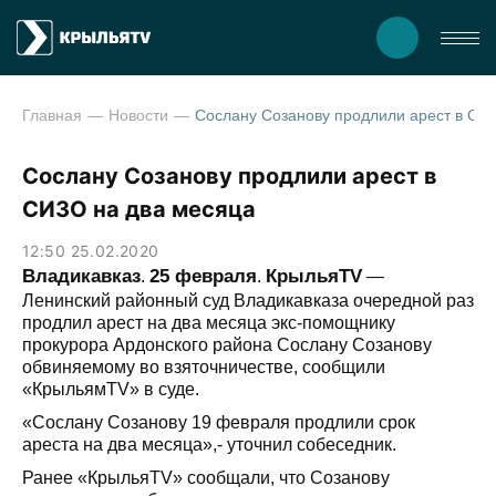
Главная
Новости
Сослану Созанову продл
Сослану Созанову продлили арест в
СИЗО на два месяца
12:50 25.02.2020
Владикавказ
25 февраля
КрыльяTV
.
.
—
Ленинский районный суд Владикавказа очередной раз
продлил арест на два месяца экс-помощнику
прокурора Ардонского района Сослану Созанову
обвиняемому во взяточничестве, сообщили
«КрыльямTV» в суде.
«Сослану Созанову 19 февраля продлили срок
ареста на два месяца»,- уточнил собеседник.
Ранее «КрыльяTV» сообщали, что Созанову