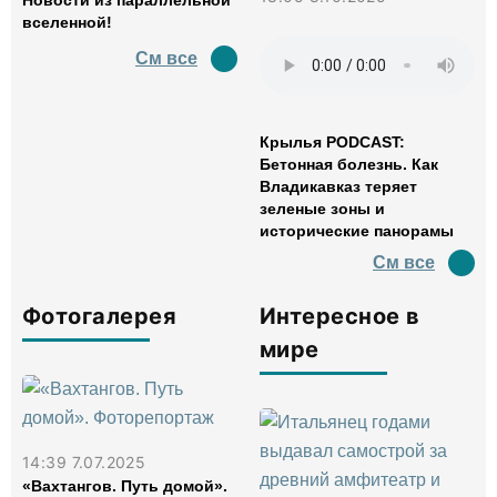
Новости из параллельной
вселенной!
См все
Крылья PODCAST:
Бетонная болезнь. Как
Владикавказ теряет
зеленые зоны и
исторические панорамы
См все
Фотогалерея
Интересное в
мире
14:39 7.07.2025
«Вахтангов. Путь домой».