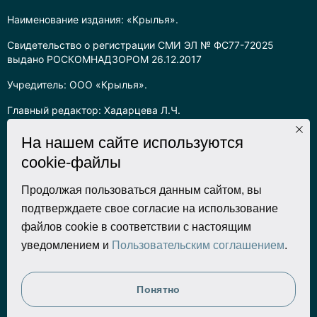
Наименование издания: «Крылья».
Свидетельство о регистрации СМИ ЭЛ № ФС77-72025
выдано РОСКОМНАДЗОРОМ 26.12.2017
Учредитель: ООО «Крылья».
Главный редактор: Хадарцева Л.Ч.
Информация на сайте предназначена для лиц старше 16 лет.
На нашем сайте используются
cookie-файлы
Все права на любые материалы, опубликованные на сайте,
защищены в соответствии с российским законодательством
об интеллектуальной собственности. Любое использование
Продолжая пользоваться данным сайтом, вы
текстовых, фото, аудио и видеоматериалов возможно только
подтверждаете свое согласие на использование
с согласия правообладателя (ООО «Крылья») и при строгом
файлов cookie в соответствии с настоящим
наличии ссылки на ресурс. Для сетевых ресурсов –
уведомлением и
Пользовательским соглашением
.
гиперссылка.
Разработка сайта
Понятно