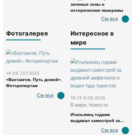
зеленые зоны и
исторические панорамы
См все
Фотогалерея
Интересное в
мире
14:39 7.07.2025
«Вахтангов. Путь домой».
Фоторепортаж
См все
16:15 6.08.2026
В мире, Новости
Итальянец годами
выдавал самострой за
древний амфитеатр и
См все
водил туда туристов