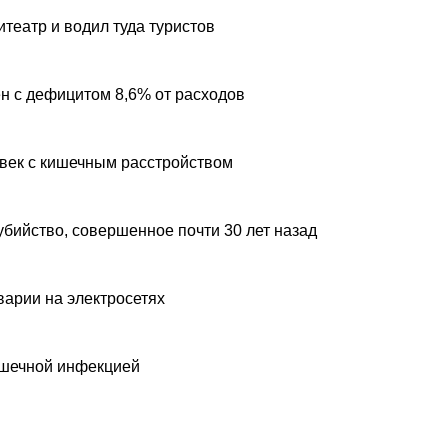
театр и водил туда туристов
н с дефицитом 8,6% от расходов
овек с кишечным расстройством
убийство, совершенное почти 30 лет назад
варии на электросетях
ишечной инфекцией