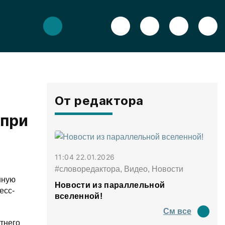
От редактора
 при
11:04 22.01.2026
#словоредактора, Видео, Новости
нную
Новости из параллельной
есс-
вселенной!
См все
тнего