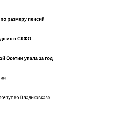
 по размеру пенсий
удших в СКФО
й Осетии упала за год
тии
почтут во Владикавказе