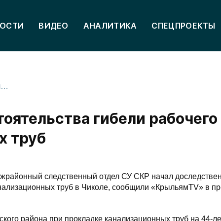
ОСТИ
ВИДЕО
АНАЛИТИКА
СПЕЦПРОЕКТЫ
Следователи выясняют обстоятельства гибели рабочего при прокладке канализационных труб
оятельства гибели рабочего
х труб
ежрайонный следственный отдел СУ СКР начал доследстве
анализационных труб в Чиколе, сообщили «КрыльямTV» в пр
ского района при прокладке канализационных труб на 44-ле