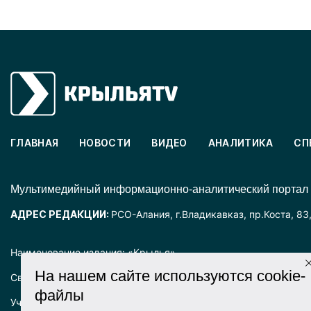
ГЛАВНАЯ
НОВОСТИ
ВИДЕО
АНАЛИТИКА
СП
Mультимедийный информационно-аналитический портал
АДРЕС РЕДАКЦИИ:
РСО-Алания, г.Владикавказ, пр.Коста, 83
Наименование издания: «Крылья».
На нашем сайте используются cookie-
Свидетельство о регистрации СМИ ЭЛ № ФС77-72025 выда
файлы
Учредитель: ООО «Крылья».