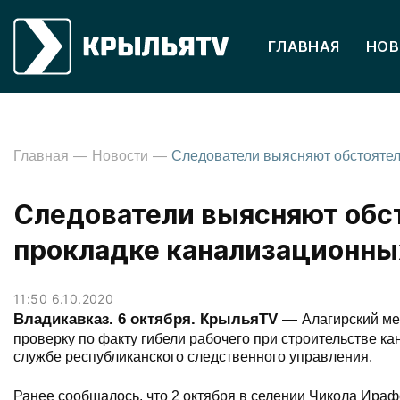
ГЛАВНАЯ
НОВ
Главная
Новости
Следователи выясняют обст
прокладке канализационны
11:50 6.10.2020
Владикавказ. 6 октября. КрыльяTV —
Алагирский м
проверку по факту гибели рабочего при строительстве к
службе республиканского следственного управления.
Ранее сообщалось, что 2 октября в селении Чикола Ираф