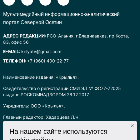
Mультимедийный информационно-аналитический
портал Северной Осетии
АДРЕС РЕДАКЦИИ:
РСО-Алания, г.Владикавказ, пр.Коста,
83, офис 56
E-MAIL:
krilyatv@gmail.com
ТЕЛЕФОН:
+7 (960) 400-22-77
Наименование издания: «Крылья».
Свидетельство о регистрации СМИ ЭЛ № ФС77-72025
выдано РОСКОМНАДЗОРОМ 26.12.2017
Учредитель: ООО «Крылья».
Главный редактор: Хадарцева Л.Ч.
Информация на сайте предназначена для лиц старше 16 лет.
На нашем сайте используются
Все права на любые материалы, опубликованные на сайте,