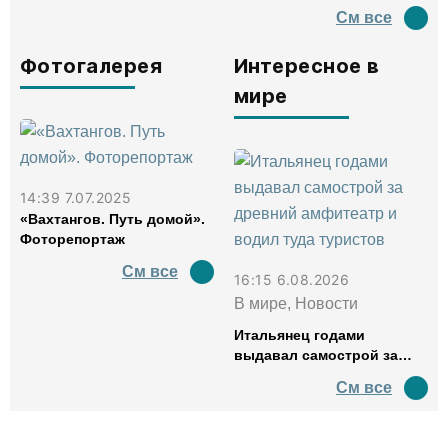
См все
Фотогалерея
Интересное в
мире
14:39 7.07.2025
«Вахтангов. Путь домой».
Фоторепортаж
См все
16:15 6.08.2026
В мире, Новости
Итальянец годами
выдавал самострой за
древний амфитеатр и
См все
водил туда туристов