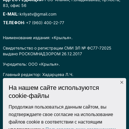
83, офис 56
E-MAIL:
krilyatv@gmail.com
ТЕЛЕФОН:
+7 (960) 400-22-77
Наименование издания: «Крылья».
Свидетельство о регистрации СМИ ЭЛ № ФС77-72025
выдано РОСКОМНАДЗОРОМ 26.12.2017
Учредитель: ООО «Крылья».
Главный редактор: Хадарцева Л.Ч.
Информация на сайте предназначена для лиц старше 16 лет.
На нашем сайте используются
cookie-файлы
Все права на любые материалы, опубликованные на сайте,
защищены в соответствии с российским законодательством
об интеллектуальной собственности. Любое использование
Продолжая пользоваться данным сайтом, вы
текстовых, фото, аудио и видеоматериалов возможно только
подтверждаете свое согласие на использование
с согласия правообладателя (ООО «Крылья») и при строгом
файлов cookie в соответствии с настоящим
наличии ссылки на ресурс. Для сетевых ресурсов –