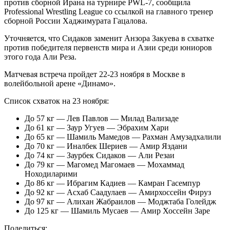
против сборной Ирана на турнире PWL-7, сообщила
Professional Wrestling League со ссылкой на главного тренер
сборной России Хаджимурата Гацалова.
Уточняется, что Сидаков заменит Анзора Закуева в схватке
против победителя первенств мира и Азии среди юниоров
этого года Али Реза.
Матчевая встреча пройдет 22-23 ноября в Москве в
волейбольной арене «Динамо».
Список схваток на 23 ноября:
До 57 кг — Лев Павлов — Милад Вализаде
До 61 кг — Заур Угуев — Эбрахим Хари
До 65 кг — Шамиль Мамедов — Рахман Амузадхалили
До 70 кг — Иналбек Шериев — Амир Яздани
До 74 кг — Заурбек Сидаков — Али Резаи
До 79 кг — Магомед Магомаев — Мохаммад
Ноходиларими
До 86 кг — Ибрагим Кадиев — Камран Гасемпур
До 92 кг — Асхаб Саадулаев — Амирхоссейн Фируз
До 97 кг — Алихан Жабраилов — Моджтаба Голейдж
До 125 кг — Шамиль Мусаев — Амир Хоссейн Заре
Поделиться: