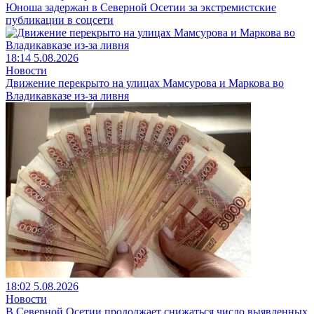
Юноша задержан в Северной Осетии за экстремистские
публикации в соцсети
18:14 5.08.2026
Новости
Движение перекрыто на улицах Мамсурова и Маркова во
Владикавказе из-за ливня
18:02 5.08.2026
Новости
В Северной Осетии продолжает снижаться число выявленных