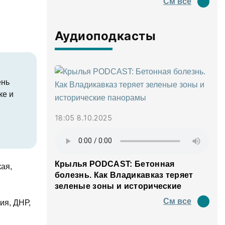
См все
Аудиоподкасты
ень
ке и
18:05 8.10.2025
Крылья PODCAST: Бетонная
ая,
болезнь. Как Владикавказ теряет
зеленые зоны и исторические
панорамы
См все
ия, ДНР,