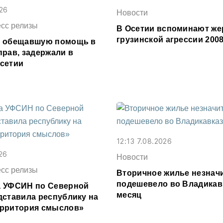
026
Новости
есс релизы
В Осетии вспоминают же
грузинской агрессии 2008
, обещавшую помощь в
прав, задержали в
сетии
12:13 7.08.2026
26
Новости
есс релизы
Вторичное жилье незнач
подешевело во Владикав
 УФСИН по Северной
месяц
дставила республику на
рритория смыслов»