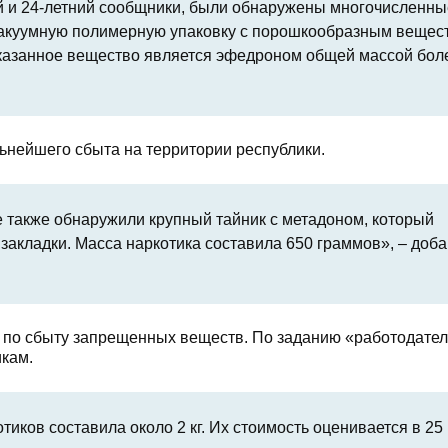
ий и 24-летний сообщники, были обнаружены многочисленны
 вакуумную полимерную упаковку с порошкообразным вещес
 указанное вещество является эфедроном общей массой бол
ьнейшего сбыта на территории республики.
 также обнаружили крупный тайник с метадоном, который
акладки. Масса наркотика составила 650 граммов», – доб
н по сбыту запрещенных веществ. По заданию «работодател
икам.
иков составила около 2 кг. Их стоимость оценивается в 25