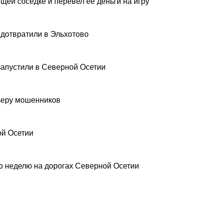
щей соседке и перевел ее деньги на игру
дотвратили в Эльхотово
запустили в Северной Осетии
рьеру мошенников
ой Осетии
 неделю на дорогах Северной Осетии