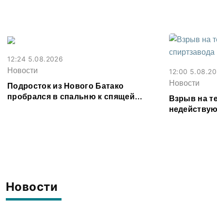
Владикавказе из-за ливня
фальшивок
12:24 5.08.2026
Новости
12:00 5.08.2
Новости
Подросток из Нового Батако
пробрался в спальню к спящей
Взрыв на т
соседке и перевел ее деньги на игру
недействую
предотврат
Новости