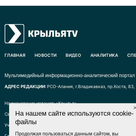
ГЛАВНАЯ
НОВОСТИ
ВИДЕО
АНАЛИТИКА
СП
Mультимедийный информационно-аналитический портал
АДРЕС РЕДАКЦИИ:
РСО-Алания, г.Владикавказ, пр.Коста, 83,
Наименование издания: «Крылья».
На нашем сайте используются cookie-
Свидетельство о регистрации СМИ ЭЛ № ФС77-72025 выда
файлы
Учредитель: ООО «Крылья».
Продолжая пользоваться данным сайтом, вы
Главный редактор: Хадарцева Л.Ч.