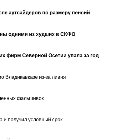
сле аутсайдеров по размеру пенсий
аны одними из худших в СКФО
х фирм Северной Осетии упала за год
о Владикавказе из-за ливня
вленных фальшивок
а и получил условный срок