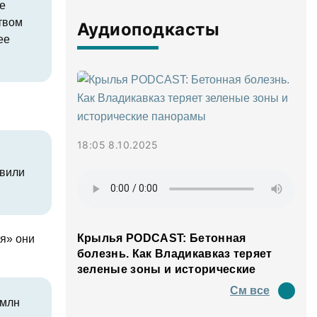
е
твом
Аудиоподкасты
ее
18:05 8.10.2025
авили
Крылья PODCAST: Бетонная
я» они
болезнь. Как Владикавказ теряет
зеленые зоны и исторические
панорамы
См все
 млн