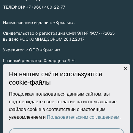
ТЕЛЕФОН:
+7 (960) 400-22-77
Наименование издания: «Крылья».
Свидетельство о регистрации СМИ ЭЛ № ФС77-72025
выдано РОСКОМНАДЗОРОМ 26.12.2017
Учредитель: ООО «Крылья».
Главный редактор: Хадарцева Л.Ч.
Информация на сайте предназначена для лиц старше 16 лет.
На нашем сайте используются
cookie-файлы
Все права на любые материалы, опубликованные на сайте,
защищены в соответствии с российским законодательством
об интеллектуальной собственности. Любое использование
Продолжая пользоваться данным сайтом, вы
текстовых, фото, аудио и видеоматериалов возможно только
подтверждаете свое согласие на использование
с согласия правообладателя (ООО «Крылья») и при строгом
файлов cookie в соответствии с настоящим
наличии ссылки на ресурс. Для сетевых ресурсов –
уведомлением и
Пользовательским соглашением
.
гиперссылка.
Разработка сайта