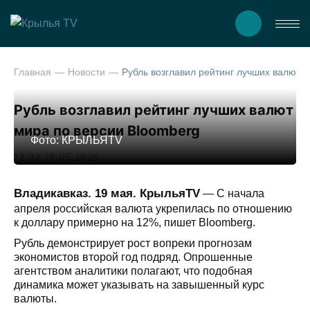
Главная
Новости
Рубль возглавил рейтинг лучших валют мира п
Рубль возглавил рейтинг лучших валют
мира по версии Bloomberg
Фото: КРЫЛЬЯTV
13:32 19.05.2026
Владикавказ. 19 мая. КрыльяTV
— С начала
апреля российская валюта укрепилась по отношению
к доллару примерно на 12%, пишет Bloomberg.
Рубль демонстрирует рост вопреки прогнозам
экономистов второй год подряд. Опрошенные
агентством аналитики полагают, что подобная
динамика может указывать на завышенный курс
валюты.