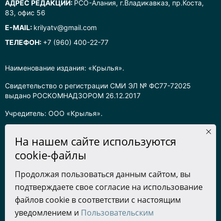
АДРЕС РЕДАКЦИИ:
РСО-Алания, г.Владикавказ, пр.Коста,
83, офис 56
E-MAIL:
krilyatv@gmail.com
ТЕЛЕФОН:
+7 (960) 400-22-77
Наименование издания: «Крылья».
Свидетельство о регистрации СМИ ЭЛ № ФС77-72025
выдано РОСКОМНАДЗОРОМ 26.12.2017
Учредитель: ООО «Крылья».
Главный редактор: Хадарцева Л.Ч.
На нашем сайте используются
Информация на сайте предназначена для лиц старше 16 лет.
cookie-файлы
Все права на любые материалы, опубликованные на сайте,
Продолжая пользоваться данным сайтом, вы
защищены в соответствии с российским законодательством
подтверждаете свое согласие на использование
об интеллектуальной собственности. Любое использование
текстовых, фото, аудио и видеоматериалов возможно только
файлов cookie в соответствии с настоящим
с согласия правообладателя (ООО «Крылья») и при строгом
уведомлением и
Пользовательским
наличии ссылки на ресурс. Для сетевых ресурсов –