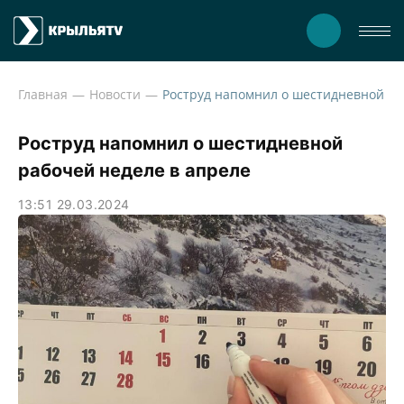
Главная
Новости
Ростр
Роструд напомнил о шестидневной
рабочей неделе в апреле
13:51 29.03.2024