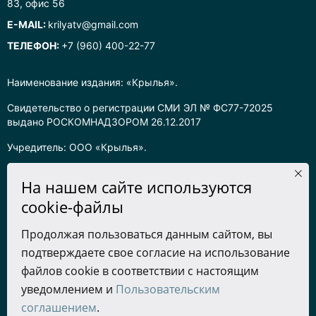
83, офис 56
E-MAIL:
krilyatv@gmail.com
ТЕЛЕФОН:
+7 (960) 400-22-77
Наименование издания: «Крылья».
Свидетельство о регистрации СМИ ЭЛ № ФС77-72025
выдано РОСКОМНАДЗОРОМ 26.12.2017
Учредитель: ООО «Крылья».
Главный редактор: Хадарцева Л.Ч.
На нашем сайте используются
Информация на сайте предназначена для лиц старше 16 лет.
cookie-файлы
Все права на любые материалы, опубликованные на сайте,
Продолжая пользоваться данным сайтом, вы
защищены в соответствии с российским законодательством
подтверждаете свое согласие на использование
об интеллектуальной собственности. Любое использование
текстовых, фото, аудио и видеоматериалов возможно только
файлов cookie в соответствии с настоящим
с согласия правообладателя (ООО «Крылья») и при строгом
уведомлением и
Пользовательским
наличии ссылки на ресурс. Для сетевых ресурсов –
соглашением
.
гиперссылка.