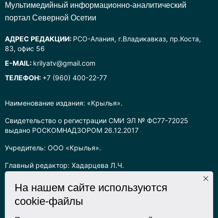
Mультимедийный информационно-аналитический
портал Северной Осетии
АДРЕС РЕДАКЦИИ:
РСО-Алания, г.Владикавказ, пр.Коста,
83, офис 56
E-MAIL:
krilyatv@gmail.com
ТЕЛЕФОН:
+7 (960) 400-22-77
Наименование издания: «Крылья».
Свидетельство о регистрации СМИ ЭЛ № ФС77-72025
выдано РОСКОМНАДЗОРОМ 26.12.2017
Учредитель: ООО «Крылья».
Главный редактор: Хадарцева Л.Ч.
Информация на сайте предназначена для лиц старше 16 лет.
На нашем сайте используются
cookie-файлы
Все права на любые материалы, опубликованные на сайте,
защищены в соответствии с российским законодательством