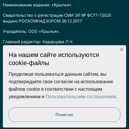
Наименование издания: «Крылья».
Свидетельство о регистрации СМИ ЭЛ № ФС77-72025
выдано РОСКОМНАДЗОРОМ 26.12.2017
Учредитель: ООО «Крылья».
Главный редактор: Хадарцева Л.Ч.
Информация на сайте предназначена для лиц старше 16 лет.
На нашем сайте используются
cookie-файлы
Все права на любые материалы, опубликованные на сайте,
защищены в соответствии с российским законодательством
об интеллектуальной собственности. Любое использование
Продолжая пользоваться данным сайтом, вы
текстовых, фото, аудио и видеоматериалов возможно только
подтверждаете свое согласие на использование
с согласия правообладателя (ООО «Крылья») и при строгом
файлов cookie в соответствии с настоящим
наличии ссылки на ресурс. Для сетевых ресурсов –
уведомлением и
Пользовательским соглашением
.
гиперссылка.
Разработка сайта
Понятно