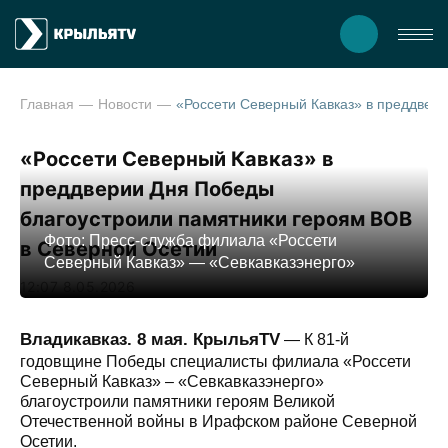
Главная
Новости
«Россети Северный Кавказ» в преддверии Дня Победы благоуст
«Россети Северный Кавказ» в
преддверии Дня Победы
благоустроили памятники героям ВОВ
Фото: Пресс-служба филиала «Россети
в Северной Осетии
Северный Кавказ» — «Севкавказэнерго»
12:07 8.05.2026
Владикавказ. 8 мая. КрыльяTV
— К 81-й
годовщине Победы специалисты филиала «Россети
Северный Кавказ» – «Севкавказэнерго»
благоустроили памятники героям Великой
Отечественной войны в Ирафском районе Северной
Осетии.