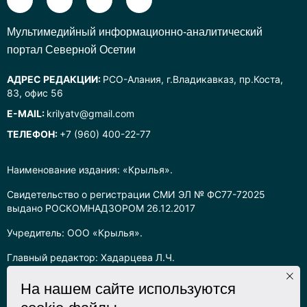
Mультимедийный информационно-аналитический
портал Северной Осетии
АДРЕС РЕДАКЦИИ:
РСО-Алания, г.Владикавказ, пр.Коста,
83, офис 56
E-MAIL:
krilyatv@gmail.com
ТЕЛЕФОН:
+7 (960) 400-22-77
Наименование издания: «Крылья».
Свидетельство о регистрации СМИ ЭЛ № ФС77-72025
выдано РОСКОМНАДЗОРОМ 26.12.2017
Учредитель: ООО «Крылья».
Главный редактор: Хадарцева Л.Ч.
Информация на сайте предназначена для лиц старше 16 лет.
На нашем сайте используются
Все права на любые материалы, опубликованные на сайте,