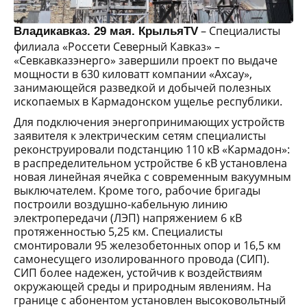
– Специалисты
Владикавказ. 29 мая. КрыльяTV
филиала «Россети Северный Кавказ» –
«Севкавказэнерго» завершили проект по выдаче
мощности в 630 киловатт компании «Ахсау»,
занимающейся разведкой и добычей полезных
ископаемых в Кармадонском ущелье республики.
Для подключения энергопринимающих устройств
заявителя к электрическим сетям специалисты
реконструировали подстанцию 110 кВ «Кармадон»:
в распределительном устройстве 6 кВ установлена
новая линейная ячейка с современным вакуумным
выключателем. Кроме того, рабочие бригады
построили воздушно-кабельную линию
электропередачи (ЛЭП) напряжением 6 кВ
протяженностью 5,25 км. Специалисты
смонтировали 95 железобетонных опор и 16,5 км
самонесущего изолированного провода (СИП).
СИП более надежен, устойчив к воздействиям
окружающей среды и природным явлениям. На
границе с абонентом установлен высоковольтный