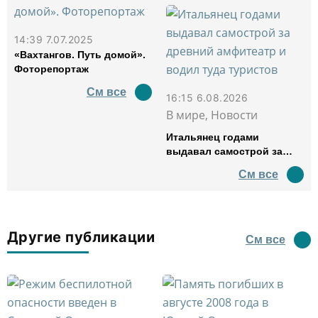
14:39 7.07.2025
«Вахтангов. Путь домой».
Фоторепортаж
См все
16:15 6.08.2026
В мире, Новости
Итальянец годами
выдавал самострой за
древний амфитеатр и
См все
водил туда туристов
Другие публикации
См все