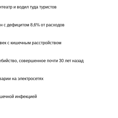
театр и водил туда туристов
н с дефицитом 8,6% от расходов
овек с кишечным расстройством
убийство, совершенное почти 30 лет назад
варии на электросетях
ишечной инфекцией