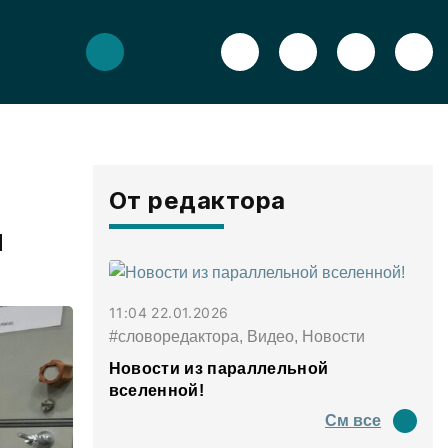
От редактора
и
11:04 22.01.2026
#словоредактора, Видео, Новости
Новости из параллельной
вселенной!
См все