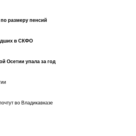
 по размеру пенсий
удших в СКФО
й Осетии упала за год
тии
почтут во Владикавказе