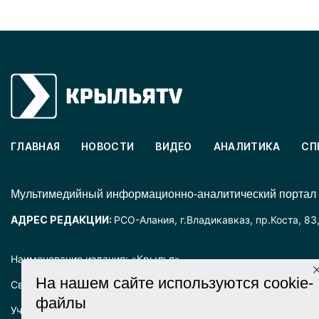
ГЛАВНАЯ
НОВОСТИ
ВИДЕО
АНАЛИТИКА
СП
Mультимедийный информационно-аналитический портал
АДРЕС РЕДАКЦИИ:
РСО-Алания, г.Владикавказ, пр.Коста, 83
Наименование издания: «Крылья».
На нашем сайте используются cookie-
Свидетельство о регистрации СМИ ЭЛ № ФС77-72025 выда
файлы
Учредитель: ООО «Крылья».