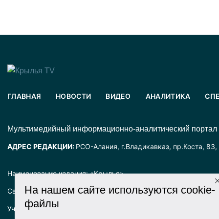
ГЛАВНАЯ
НОВОСТИ
ВИДЕО
АНАЛИТИКА
СП
Mультимедийный информационно-аналитический портал
АДРЕС РЕДАКЦИИ:
РСО-Алания, г.Владикавказ, пр.Коста, 83,
Наименование издания: «Крылья».
На нашем сайте используются cookie-
Свидетельство о регистрации СМИ ЭЛ № ФС77-72025 выда
файлы
Учредитель: ООО «Крылья».