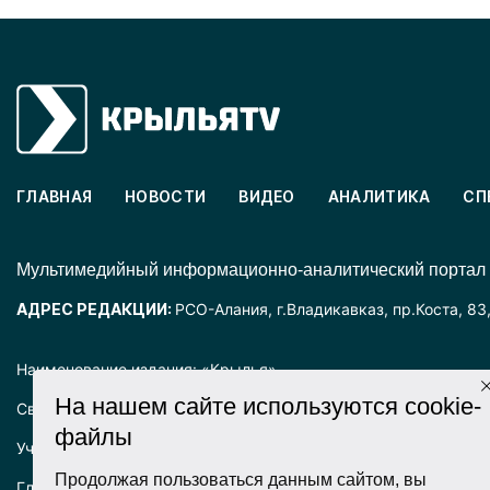
ГЛАВНАЯ
НОВОСТИ
ВИДЕО
АНАЛИТИКА
СП
Mультимедийный информационно-аналитический портал
АДРЕС РЕДАКЦИИ:
РСО-Алания, г.Владикавказ, пр.Коста, 83
Наименование издания: «Крылья».
На нашем сайте используются cookie-
Свидетельство о регистрации СМИ ЭЛ № ФС77-72025 выда
файлы
Учредитель: ООО «Крылья».
Продолжая пользоваться данным сайтом, вы
Главный редактор: Хадарцева Л.Ч.