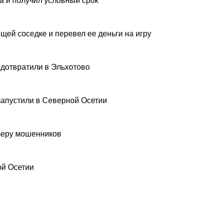
а и получил условный срок
щей соседке и перевел ее деньги на игру
дотвратили в Эльхотово
запустили в Северной Осетии
рьеру мошенников
ой Осетии