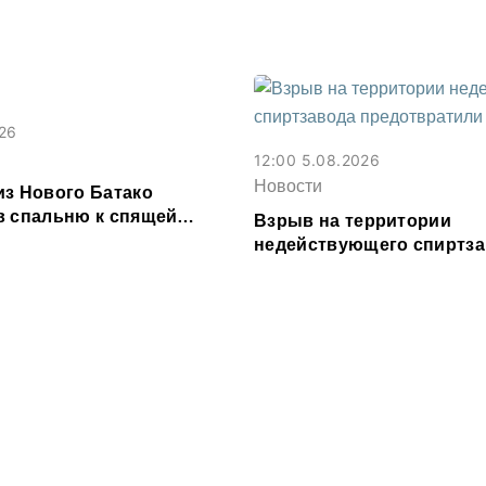
е из-за ливня
фальшивок
026
12:00 5.08.2026
Новости
из Нового Батако
в спальню к спящей
Взрыв на территории
еревел ее деньги на игру
недействующего спиртз
предотвратили в Эльхот