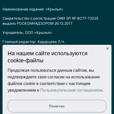
Наименование издания: «Крылья».
Свидетельство о регистрации СМИ ЭЛ № ФС77-72025
выдано РОСКОМНАДЗОРОМ 26.12.2017
Учредитель: ООО «Крылья».
Главный редактор: Хадарцева Л.Ч.
Информация на сайте предназначена для лиц старше 16 лет.
На нашем сайте используются
cookie-файлы
Все права на любые материалы, опубликованные на сайте,
защищены в соответствии с российским законодательством
об интеллектуальной собственности. Любое использование
Продолжая пользоваться данным сайтом, вы
текстовых, фото, аудио и видеоматериалов возможно только
подтверждаете свое согласие на использование
с согласия правообладателя (ООО «Крылья») и при строгом
файлов cookie в соответствии с настоящим
наличии ссылки на ресурс. Для сетевых ресурсов –
уведомлением и
Пользовательским соглашением
.
гиперссылка.
Разработка сайта
Понятно