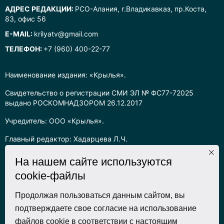
АДРЕС РЕДАКЦИИ:
РСО-Алания, г.Владикавказ, пр.Коста,
83, офис 56
E-MAIL:
krilyatv@gmail.com
ТЕЛЕФОН:
+7 (960) 400-22-77
Наименование издания: «Крылья».
Свидетельство о регистрации СМИ ЭЛ № ФС77-72025
выдано РОСКОМНАДЗОРОМ 26.12.2017
Учредитель: ООО «Крылья».
Главный редактор: Хадарцева Л.Ч.
Информация на сайте предназначена для лиц старше 16 лет.
На нашем сайте используются
cookie-файлы
Все права на любые материалы, опубликованные на сайте,
защищены в соответствии с российским законодательством
об интеллектуальной собственности. Любое использование
Продолжая пользоваться данным сайтом, вы
текстовых, фото, аудио и видеоматериалов возможно только
подтверждаете свое согласие на использование
с согласия правообладателя (ООО «Крылья») и при строгом
файлов cookie в соответствии с настоящим