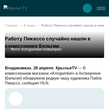
Главная
В мире
Работу Пикассо случайно нашли в комиссионке Бельгии
Работу Пикассо случайно нашли в
комиссионке Бельгии
Фото: Kringwinkel Antwerpen
15:00 28.04.2025
Владикавказ. 28 апреля. КрыльяTV
— В
комиссионном магазине «Kringwinkel» в Антверпене
(Бельгия) обнаружили редкую чашу художника Пабло
Пикассо, сообщает HLN.