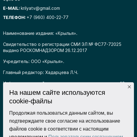
E-MAIL:
krilyatv@gmail.com
ТЕЛЕФОН:
+7 (960) 400-22-77
Наименование издания: «Крылья».
Свидетельство о регистрации СМИ ЭЛ № ФС77-72025
выдано РОСКОМНАДЗОРОМ 26.12.2017
Учредитель: ООО «Крылья».
Главный редактор: Хадарцева Л.Ч.
Информация на сайте предназначена для лиц старше 16
лет.
На нашем сайте используются
cookie-файлы
Все права на любые материалы, опубликованные на сайте,
защищены в соответствии с российским
законодательством об интеллектуальной собственности.
Продолжая пользоваться данным сайтом, вы
Любое использование текстовых, фото, аудио и
подтверждаете свое согласие на использование
видеоматериалов возможно только с согласия
файлов cookie в соответствии с настоящим
правообладателя (ООО «Крылья») и при строгом наличии
уведомлением и
Пользовательским соглашением
.