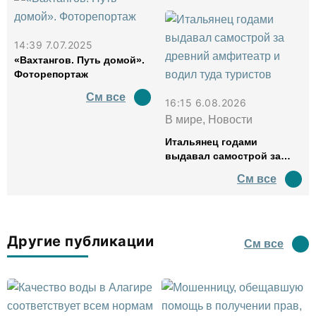
14:39 7.07.2025
«Вахтангов. Путь домой».
Фоторепортаж
См все
16:15 6.08.2026
В мире, Новости
Итальянец годами
выдавал самострой за
древний амфитеатр и
См все
водил туда туристов
Другие публикации
См все