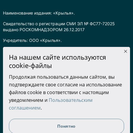
Наименование издания: «Крылья».
Свидетельство о регистрации СМИ ЭЛ № ФС77-72025
выдано РОСКОМНАДЗОРОМ 26.12.2017
Учредитель: ООО «Крылья».
Главный редактор: Хадарцева Л.Ч.
На нашем сайте используются
Информация на сайте предназначена для лиц старше 16 лет.
cookie-файлы
Все права на любые материалы, опубликованные на сайте,
Продолжая пользоваться данным сайтом, вы
защищены в соответствии с российским законодательством
подтверждаете свое согласие на использование
об интеллектуальной собственности. Любое использование
текстовых, фото, аудио и видеоматериалов возможно только
файлов cookie в соответствии с настоящим
с согласия правообладателя (ООО «Крылья») и при строгом
уведомлением и
Пользовательским
наличии ссылки на ресурс. Для сетевых ресурсов –
соглашением
.
гиперссылка.
Разработка сайта
Понятно