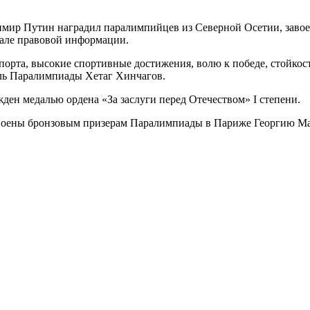
ир Путин наградил паралимпийцев из Северной Осетии, завоев
але правовой информации.
 спорта, высокие спортивные достижения, волю к победе, стойк
ль Паралимпиады Хетаг Хинчагов.
ен медалью ордена «За заслуги перед Отечеством» I степени.
исвоены бронзовым призерам Паралимпиады в Париже Георгию М