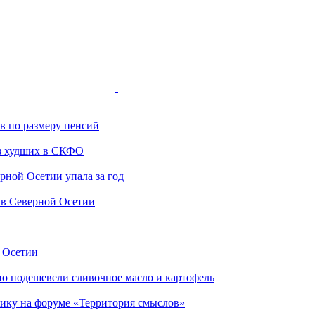
ов по размеру пенсий
з худших в СКФО
ной Осетии упала за год
 в Северной Осетии
й Осетии
но подешевели сливочное масло и картофель
ику на форуме «Территория смыслов»