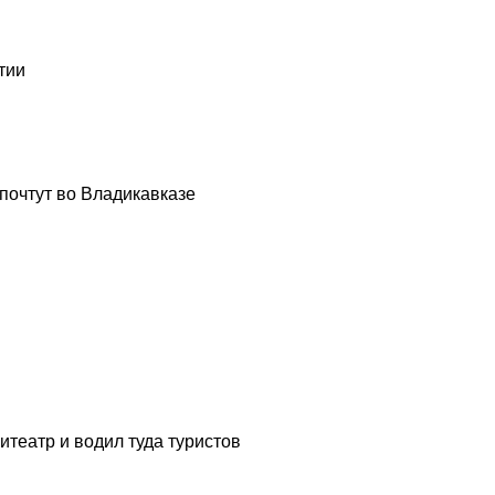
тии
почтут во Владикавказе
театр и водил туда туристов