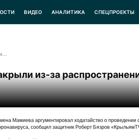
ОСТИ
ВИДЕО
АНАЛИТИКА
СПЕЦПРОЕКТЫ
Процесс по делу Мамиева закрыли из-за распространения коронавируса
акрыли из-за распространен
мена Мамиева аргументировал ходатайство о проведении 
коронавируса, сообщил защитник Роберт Бязров «КрыльямT