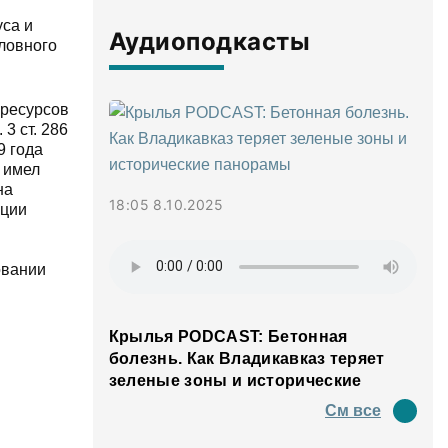
уса и
Аудиоподкасты
ловного
 ресурсов
3 ст. 286
9 года
 имел
на
18:05 8.10.2025
ации
овании
Крылья PODCAST: Бетонная
болезнь. Как Владикавказ теряет
зеленые зоны и исторические
панорамы
См все