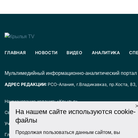
ГЛАВНАЯ
НОВОСТИ
ВИДЕО
АНАЛИТИКА
СП
Mультимедийный информационно-аналитический портал
АДРЕС РЕДАКЦИИ:
РСО-Алания, г.Владикавказ, пр.Коста, 83,
Наименование издания: «Крылья».
На нашем сайте используются cookie-
Свидетельство о регистрации СМИ ЭЛ № ФС77-72025 выда
файлы
Учредитель: ООО «Крылья».
Продолжая пользоваться данным сайтом, вы
Главный редактор: Хадарцева Л.Ч.