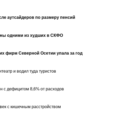
сле аутсайдеров по размеру пенсий
аны одними из худших в СКФО
х фирм Северной Осетии упала за год
театр и водил туда туристов
н с дефицитом 8,6% от расходов
овек с кишечным расстройством