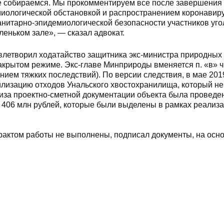
не собираемся. Мы прокомментируем все после завершения
миологической обстановкой и распространением коронавир
нитарно-эпидемиологической безопасности участников уго
леньком зале», — сказал адвокат.
влетворил ходатайство защитника экс-министра природных
крытом режиме. Экс-главе Минприроды вменяется п. «в» ч. 
ием тяжких последствий). По версии следствия, в мае 201
илизацию отходов Унальского хвостохранилища, который не
тиза проектно-сметной документации объекта была проведе
 406 млн рублей, которые были выделены в рамках реализ
трактом работы не выполнены, подписал документы, на осн